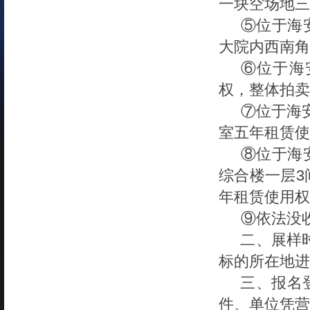
一块空场地三
⑤
位于海
大院内西南角
⑥
位于海
权，整体拍卖
⑦位于
海
室五年租赁使
⑧位于海
综合楼一层3
年租赁使用权
⑨依法没
二、展样
标的所在地进
三、报名
件、单位凭营