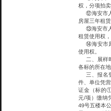
权，分项拍卖
⑫
海安市
房屋三年租赁
⑬海安市
租赁使用权，
⑭海安市
使用权。
二、展样
各标的所在地
三、报名
件、单位凭营
证金（标的
元/项）缴纳凭
49号五楼本