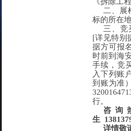
《拆除工
二、展
标的所在
三、竞
[详
见特别
据方可报
时前到海
手续，竞
入下列账
到账为准
320
016471
行。
咨询
生
13813
详情敬