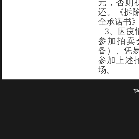
元，否则
还。《拆
全承诺书
3、因疫
参加拍卖
备）、凭
参加上述
场。
苏I