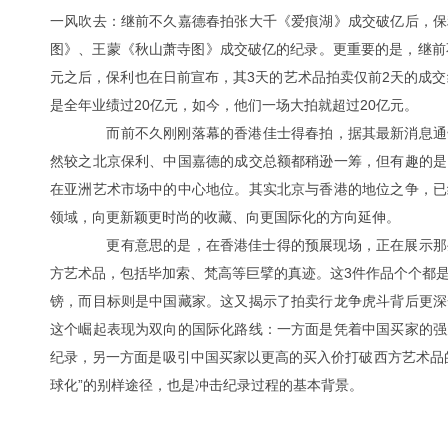
一风吹去：继前不久嘉德春拍张大千《爱痕湖》成交破亿后，保
图》、王蒙《秋山萧寺图》成交破亿的纪录。更重要的是，继前
元之后，保利也在日前宣布，其3天的艺术品拍卖仅前2天的成交
是全年业绩过20亿元，如今，他们一场大拍就超过20亿元。
而前不久刚刚落幕的香港佳士得春拍，据其最新消息通告今
然较之北京保利、中国嘉德的成交总额都稍逊一筹，但有趣的是
在亚洲艺术市场中的中心地位。其实北京与香港的地位之争，已
领域，向更新颖更时尚的收藏、向更国际化的方向延伸。
更有意思的是，在香港佳士得的预展现场，正在展示那
方艺术品，包括毕加索、梵高等巨擘的真迹。这3件作品个个都是天
镑，而目标则是中国藏家。这又揭示了拍卖行龙争虎斗背后更深
这个崛起表现为双向的国际化路线：一方面是凭着中国买家的强
纪录，另一方面是吸引中国买家以更高的买入价打破西方艺术品
球化”的别样途径，也是冲击纪录过程的基本背景。