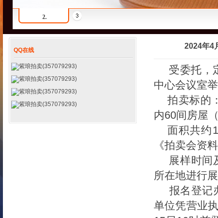
2.
2024
QQ在线
紫琅拍卖(357079293)
受委托，
紫琅拍卖(357079293)
中心会议室举
紫琅拍卖(357079293)
拍
卖标的
紫琅拍卖(357079293)
内
60间房屋
面积共约
《拍卖会资料
展样时间
所在地进行展
报名登记
单位凭营业