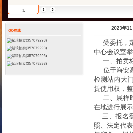
1.
2023年
QQ在线
紫琅拍卖(357079293)
受委托，
紫琅拍卖(357079293)
中心会议室举
紫琅拍卖(357079293)
一、拍卖
紫琅拍卖(357079293)
位于
海安
检测站内大
赁使用权，
整
二、展样
在地进行展示
三、报名
照、法定代表