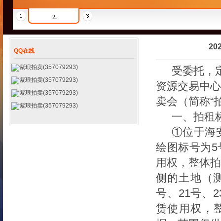
2.
2
QQ在线
紫琅拍卖(357079293)
受委托，
紫琅拍卖(357079293)
资源交易中心
紫琅拍卖(357079293)
卖
会（简称
“
紫琅拍卖(357079293)
一、拍租
①位于海
绘图标号
为
5
用权，整体拍
侧的土地（
号、
21
号、
2
赁使用权，