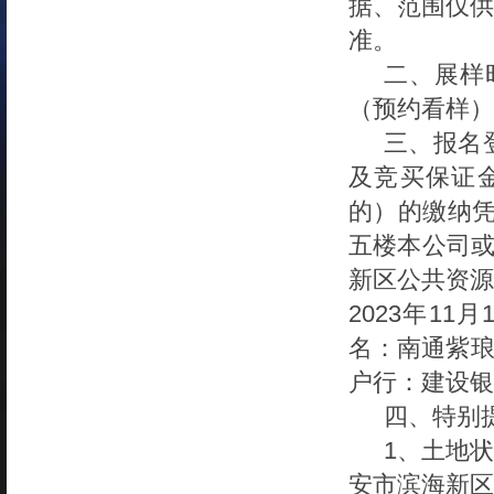
据、范围仅供
准。
二、展样
（预约看样）
三、报名
及竞买保证
的）的缴纳
五楼本公司
新区公共资源
20
23
年
11
月
名：南通紫
户行：建设银
四、特别
1
、土地状
安市滨海新区