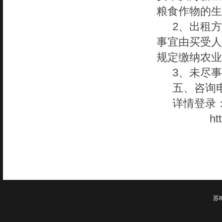
粮食作物的生
2
、
出租方
事宜由买受人
规定缴纳农业
3
、未尽事
五、咨询
详情登录
ht
苏I