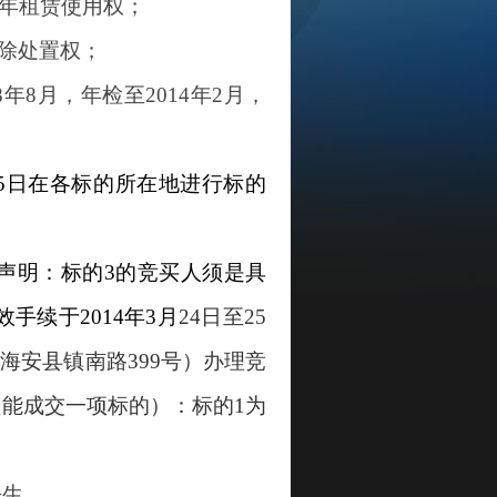
三年租赁使用权；
除处置权；
8年8月，年检至2014年2月，
5
日
在各标的所在地进行标的
[声明：标的3的竞买人须是
具
效手续于201
4
年
3
月
24
日至
25
海安县镇南路399号）办理竞
只能成交一项标的）
：
标的1为
马先生