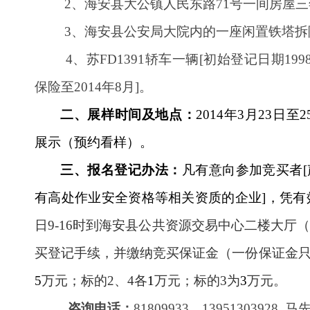
2、海安县大公镇人民东路71号一间房屋
3、海安县公安局大院内的一座闲置铁塔拆
4、苏FD1391轿车一辆[初始登记日期199
保险至2014年8月]。
二、
展样时间
及
地点：
201
4
年
3
月
23
日至
2
展示
（预约看样）。
三、
报名登记办法：
凡有意向参加竞买者
有高
处
作业安全资格等相关资质的企业
]
，凭有
日9-16时到海安县公共资源交易中心二楼大厅（
买登记手续，并缴纳竞买保证金（一份保证金
5
万元
；标的2、4各
1
万元
；标的3为
3
万元。
咨询
电话
：
81809933、13951303928 