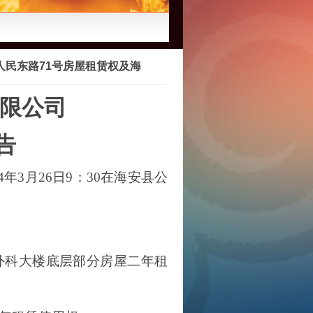
民东路71号房屋租赁权及海
限公司
告
4
年
3
月
26
日
9
：30在海安县公
外科大楼底层部分房屋二年租