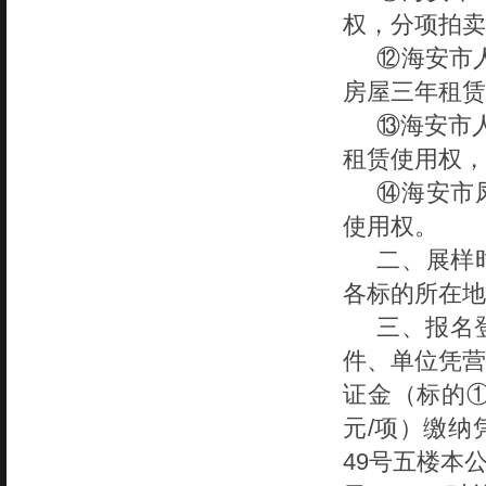
权，分项拍卖
⑫
海安市
房屋三年租赁
⑬海安市
租赁使用权，
⑭海安市
使用权。
二、展样
各标的所在地
三、报名
件、单位凭营
证金（标的
元/项）缴纳凭
49号五楼本