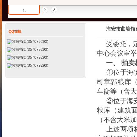
1.
海安市曲塘镇
QQ在线
紫琅拍卖(357079293)
受委托，
紫琅拍卖(357079293)
中心会议室举
紫琅拍卖(357079293)
一、
拍卖
紫琅拍卖(357079293)
①位于海
司
章郭粮库
车衡等（含大
②
位于海
粮库（建筑
（不含大米加
上述两项